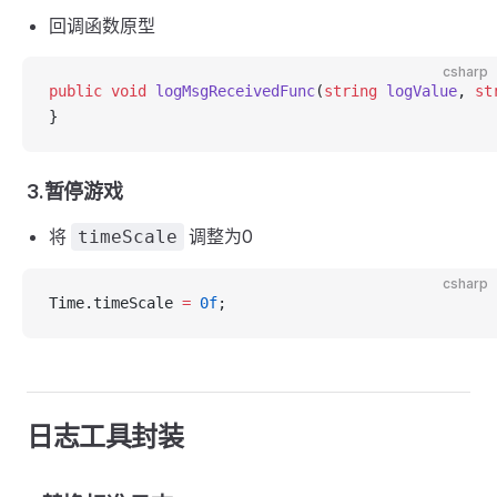
回调函数原型
csharp
public
 void
 logMsgReceivedFunc
(
string
 logValue
, 
st
}
3.暂停游戏
将
调整为0
timeScale
csharp
Time.timeScale 
=
 0f
;
日志工具封装