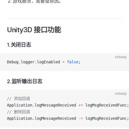
游戏崩溃，需要查原因。
Unity3D 接口功能
1.关闭日志
csharp
Debug.logger.logEnabled 
=
 false
;
2.监听输出日志
csharp
// 添加回调
Application.logMessageReceived 
+=
 logMsgReceivedFunc;
// 删除回调
Application.logMessageReceived 
-=
 logMsgReceivedFunc;